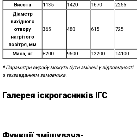
Висота
1135
1420
1670
2255
Діаметр
вихідного
отвору
365
480
615
725
нагрітого
повітря, мм
Маса, кг
8200
9600
12200
14100
* Параметри виробу можуть бути змінені у відповідності
з техзавданням замовника.
Галерея іскрогасників ІГС
Функції змішувача-