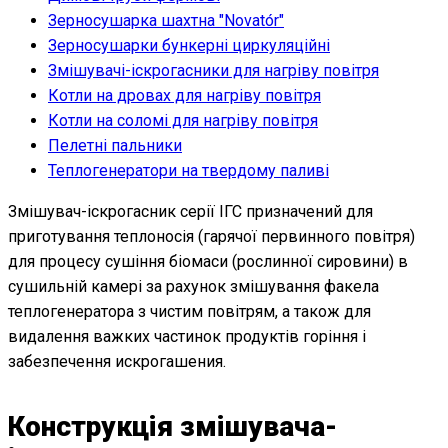
Зерносушарка шахтна "Novatо́r"
Зерносушарки бункерні циркуляційні
Змішувачі-іскрогасники для нагріву повітря
Котли на дровах для нагріву повітря
Котли на соломі для нагріву повітря
Пелетні пальники
Теплогенератори на твердому паливі
Змішувач-іскрогасник серії ІГС призначений для
приготування теплоносія (гарячої первинного повітря)
для процесу сушіння біомаси (рослинної сировини) в
сушильній камері за рахунок змішування факела
теплогенератора з чистим повітрям, а також для
видалення важких частинок продуктів горіння і
забезпечення искрогашения.
Конструкція змішувача-