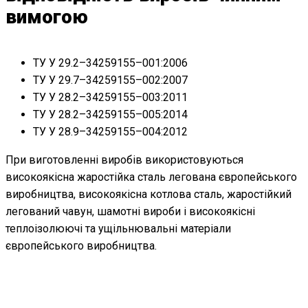
вимогою
ТУ У 29.2–34259155–001:2006
ТУ У 29.7–34259155–002:2007
ТУ У 28.2–34259155–003:2011
ТУ У 28.2–34259155–005:2014
ТУ У 28.9–34259155–004:2012
При виготовленні виробів використовуються
високоякісна жаростійка сталь легована європейського
виробництва, високоякісна котлова сталь, жаростійкий
легований чавун, шамотні вироби і високоякісні
теплоізолюючі та ущільнювальні матеріали
європейського виробництва.