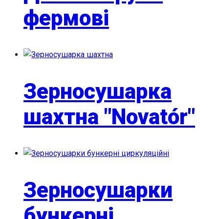
фермові
Зерносушарка
шахтна "Novatо́r"
Зерносушарки
бункерні