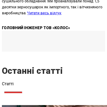
сушильного обладнання. Ми проаналізували понад 1,5
с
десятки зерносушарок як імпортного, так і вітчизняного
п
виробництва.
Читати весь відгук
в
Ч
ГОЛОВНИЙ ІНЖЕНЕР ТОВ «КОЛОС»
Останні статті
Статті