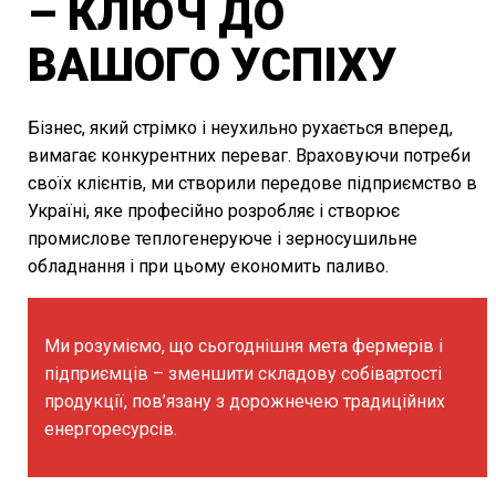
– КЛЮЧ ДО
ВАШОГО УСПІХУ
Бізнес, який стрімко і неухильно рухається вперед,
вимагає конкурентних переваг. Враховуючи потреби
своїх клієнтів, ми створили передове підприємство в
Україні, яке професійно розробляє і створює
промислове теплогенеруюче і зерносушильне
обладнання і при цьому економить паливо.
Ми розуміємо, що сьогоднішня мета фермерів і
підприємців – зменшити складову собівартості
продукції, пов’язану з дорожнечею традиційних
енергоресурсів.