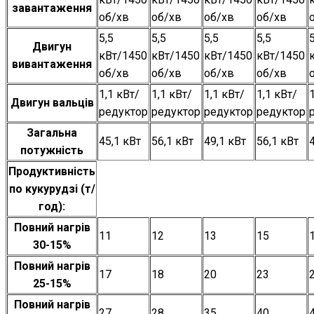
завантаження
об/хв
об/хв
об/хв
об/хв
5,5
5,5
5,5
5,5
5
Двигун
кВт/1450
кВт/1450
кВт/1450
кВт/1450
вивантаження
об/хв
об/хв
об/хв
об/хв
1,1 кВт/
1,1 кВт/
1,1 кВт/
1,1 кВт/
Двигун вальців
редуктор
редуктор
редуктор
редуктор
Загальна
45,1 кВт
56,1 кВт
49,1 кВт
56,1 кВт
потужність
Продуктивність
по кукурудзі (т/
год):
Повний нагрів
11
12
13
15
30-15%
Повний нагрів
17
18
20
23
25-15%
Повний нагрів
27
28
35
40