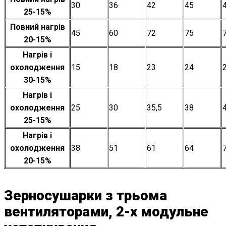
30
36
42
45
25-15%
Повний нагрів
45
60
72
75
20-15%
Нагрів і
охолодження
15
18
23
24
30-15%
Нагрів і
охолодження
25
30
35,5
38
25-15%
Нагрів і
охолодження
38
51
61
64
20-15%
Зерносушарки з трьома
вентиляторами, 2-х модульне