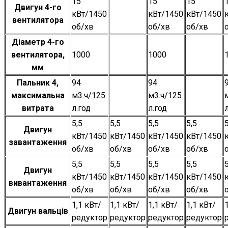
15
15
15
Двигун 4-го
кВт/1450
кВт/1450
кВт/1450
вентилятора
об/хв
об/хв
об/хв
Діаметр 4-го
вентилятора,
1000
1000
мм
Пальник 4,
94
94
максимальна
м3.ч/125
м3.ч/125
витрата
л.год
л.год
5,5
5,5
5,5
5,5
5
Двигун
кВт/1450
кВт/1450
кВт/1450
кВт/1450
завантаження
об/хв
об/хв
об/хв
об/хв
5,5
5,5
5,5
5,5
5
Двигун
кВт/1450
кВт/1450
кВт/1450
кВт/1450
вивантаження
об/хв
об/хв
об/хв
об/хв
1,1 кВт/
1,1 кВт/
1,1 кВт/
1,1 кВт/
Двигун вальців
редуктор
редуктор
редуктор
редуктор