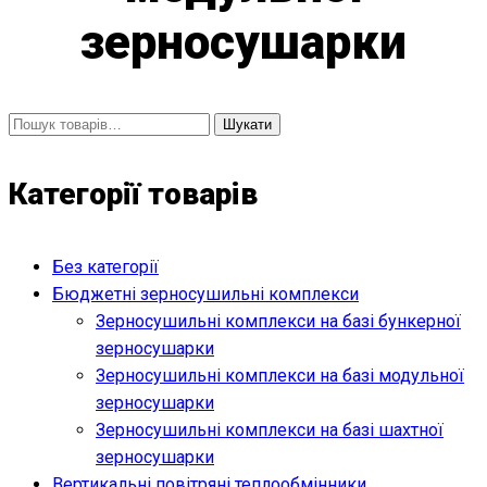
зерносушарки
Шукати:
Шукати
Категорії товарів
Без категорії
Бюджетні зерносушильні комплекси
Зерносушильні комплекси на базі бункерної
зерносушарки
Зерносушильні комплекси на базі модульної
зерносушарки
Зерносушильні комплекси на базі шахтної
зерносушарки
Вертикальні повітряні теплообмінники