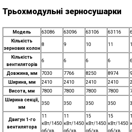
Трьохмодульні зерносушарки
Модель
63086
63096
63106
63116
Кількість
8
9
10
11
зернових колон
Кількість
6
6
6
6
вентиляторів
Довжина, мм
7030
7766
8250
8974
Ширина, мм
2410
2410
2410
2410
Висота, мм
7800
7800
7800
7800
Ширина секції,
350
350
350
350
мм
11
11
15
15
Двигун 1-го
кВт/1450
кВт/1450
кВт/1450
кВт/1450
вентилятора
об/хв
об/хв
об/хв
об/хв