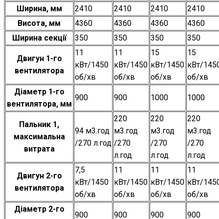
Ширина, мм
2410
2410
2410
2410
Висота, мм
4360
4360
4360
4360
Ширина секції
350
350
350
350
11
11
15
15
Двигун 1-го
кВт/1450
кВт/1450
кВт/1450
кВт/145
вентилятора
об/хв
об/хв
об/хв
об/хв
Діаметр 1-го
900
900
1000
1000
вентилятора, мм
220
220
220
Пальник 1,
94 м3.год
м3.год
м3.год
м3.год
максимальна
/270 л.год
/270
/270
/270
витрата
л.год
л.год
л.год
7,5
11
11
11
Двигун 2-го
кВт/1450
кВт/1450
кВт/1450
кВт/145
вентилятора
об/хв
об/хв
об/хв
об/хв
Діаметр 2-го
900
900
900
900