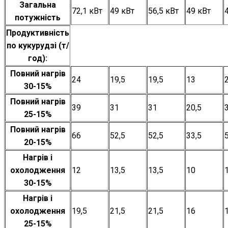
Загальна
72,1 кВт
49 кВт
56,5 кВт
49 кВт
потужність
Продуктивність
по кукурудзі (т/
год):
Повний нагрів
24
19,5
19,5
13
30-15%
Повний нагрів
39
31
31
20,5
25-15%
Повний нагрів
66
52,5
52,5
33,5
20-15%
Нагрів і
охолодження
12
13,5
13,5
10
30-15%
Нагрів і
охолодження
19,5
21,5
21,5
16
25-15%