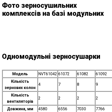
Фото зерносушильних
комплексів на базі модульних
Одномодульні зерносушарки
Модель
NVT61042
61072
61082
61092
Кількість
4
7
8
9
зернових колон
Кількість
2
2
2
2
вентиляторів
Довжина, мм
4580
6556
7030
7766