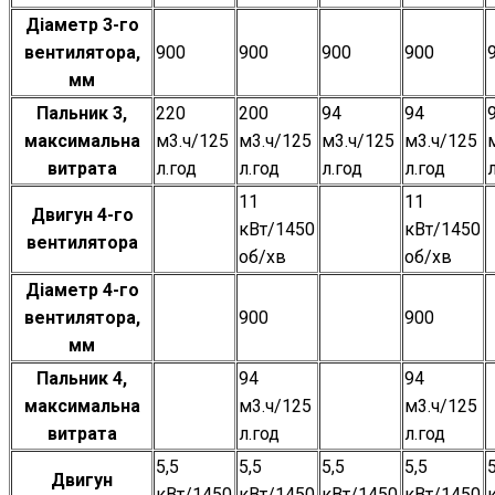
Діаметр 3-го
вентилятора,
900
900
900
900
мм
Пальник 3,
220
200
94
94
максимальна
м3.ч/125
м3.ч/125
м3.ч/125
м3.ч/125
витрата
л.год
л.год
л.год
л.год
11
11
Двигун 4-го
кВт/1450
кВт/1450
вентилятора
об/хв
об/хв
Діаметр 4-го
вентилятора,
900
900
мм
Пальник 4,
94
94
максимальна
м3.ч/125
м3.ч/125
витрата
л.год
л.год
5,5
5,5
5,5
5,5
5
Двигун
кВт/1450
кВт/1450
кВт/1450
кВт/1450