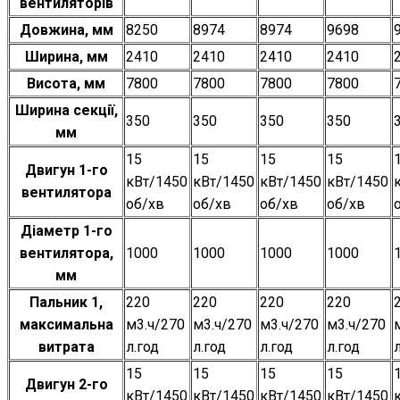
вентиляторів
Довжина, мм
8250
8974
8974
9698
Ширина, мм
2410
2410
2410
2410
Висота, мм
7800
7800
7800
7800
Ширина секції,
350
350
350
350
мм
15
15
15
15
Двигун 1-го
кВт/1450
кВт/1450
кВт/1450
кВт/1450
вентилятора
об/хв
об/хв
об/хв
об/хв
Діаметр 1-го
вентилятора,
1000
1000
1000
1000
мм
Пальник 1,
220
220
220
220
максимальна
м3.ч/270
м3.ч/270
м3.ч/270
м3.ч/270
витрата
л.год
л.год
л.год
л.год
15
15
15
15
Двигун 2-го
кВт/1450
кВт/1450
кВт/1450
кВт/1450