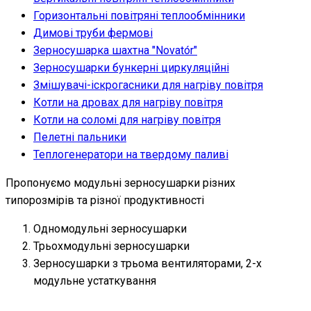
Горизонтальні повітряні теплообмінники
Димові труби фермові
Зерносушарка шахтна "Novatо́r"
Зерносушарки бункерні циркуляційні
Змішувачі-іскрогасники для нагріву повітря
Котли на дровах для нагріву повітря
Котли на соломі для нагріву повітря
Пелетні пальники
Теплогенератори на твердому паливі
Пропонуємо модульні зерносушарки різних
типорозмірів та різної продуктивності
Одномодульні зерносушарки
Трьохмодульні зерносушарки
Зерносушарки з трьома вентиляторами, 2-х
модульне устаткування