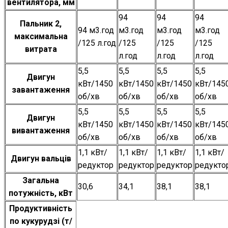
вентилятора, мм
94
94
94
Пальник 2,
94 м3.год
м3.год
м3.год
м3.год
максимальна
/125 л.год
/125
/125
/125
витрата
л.год
л.год
л.год
5,5
5,5
5,5
5,5
Двигун
кВт/1450
кВт/1450
кВт/1450
кВт/145
завантаження
об/хв
об/хв
об/хв
об/хв
5,5
5,5
5,5
5,5
Двигун
кВт/1450
кВт/1450
кВт/1450
кВт/145
вивантаження
об/хв
об/хв
об/хв
об/хв
1,1 кВт/
1,1 кВт/
1,1 кВт/
1,1 кВт/
Двигун вальців
редуктор
редуктор
редуктор
редукто
Загальна
30,6
34,1
38,1
38,1
потужність, кВт
Продуктивність
по кукурудзі (т/