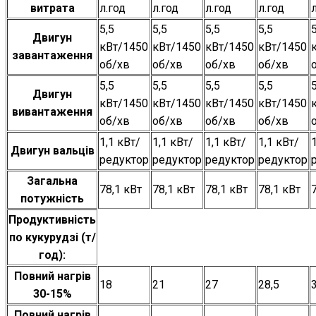
витрата
л.год
л.год
л.год
л.год
5,5
5,5
5,5
5,5
5
Двигун
кВт/1450
кВт/1450
кВт/1450
кВт/1450
завантаження
об/хв
об/хв
об/хв
об/хв
5,5
5,5
5,5
5,5
5
Двигун
кВт/1450
кВт/1450
кВт/1450
кВт/1450
вивантаження
об/хв
об/хв
об/хв
об/хв
1,1 кВт/
1,1 кВт/
1,1 кВт/
1,1 кВт/
Двигун вальців
редуктор
редуктор
редуктор
редуктор
Загальна
78,1 кВт
78,1 кВт
78,1 кВт
78,1 кВт
потужність
Продуктивність
по кукурудзі (т/
год):
Повний нагрів
18
21
27
28,5
30-15%
Повний нагрів