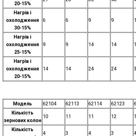
20-15%
Нагрів і
охолодження
6
6
9
9
30-15%
Нагрів і
охолодження
9
9
14
14
25-15%
Нагрів і
охолодження
14
14
24
24
20-15%
Модель
62104
62113
62114
62123
Кількість
10
11
11
12
зернових колон
Кількість
4
3
4
3