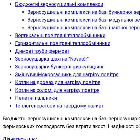
Бюджетні зерносушильні комплекси
Зерносушильні комплекси на базі бункерної з
Зерносушильні комплекси на базі модульної з
Зерносушильні комплекси на базі шахтної зер
Вертикальні повітряні теплообмінники
Горизонтальні повітряні теплообмінники
Димові труби фермові
Зерносушарка шахтна "Novatо́r"
Зерносушарки бункерні циркуляційні
Змішувачі-іскрогасники для нагріву повітря
Котли на дровах для нагріву повітря
Котли на соломі для нагріву повітря
Пелетні пальники
Теплогенератори на твердому паливі
Бюджетні зерносушильні комплекси на базі зерносушарки
фермерських господарств без втрати якості і надійності о
Дізнатись ціну