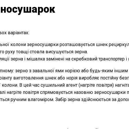
рносушарок
ох варіантах:
льної колони зерносушарки розташовується шнек рециркуля
го руху товщі стовпа висушується зерна.
ції зерна і мішалка замінені на скребковий транспортер і 
тупному: зерно з завальної ями норією або будь-яким інш
ріанту виготовлення шнек або норія виробляє постійну бе
олони. В цей час сушильний агент (нагріте повітря) нагніт
алі нагріте повітря спрямовується назовню зерносушарки п
иться ручним влагоміром. Забір зерна здійснюється за до