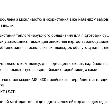
облена з можливістю використання вже наявних у замовник
і інших.
тання теплогенеруючого обладнання для підготовки сушил
овок у замовника. Також для зниження вартості зерносуши
облицювання і технологічних площадок обслуговування, як
льного комплексу, для підвищення якості, надійності і з
існі комплектуючі європейських виробників, а саме:
ючої сталі марки AISI 430 італійського виробництва товщи
EL.
F і SATI.
вній мірі адаптовані до підключення обладнання для підг