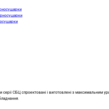
ерносушарки
ерносушарки
носушарки
 серії СБЦ спроектовані і виготовлені з максимальним ур
бладнання.