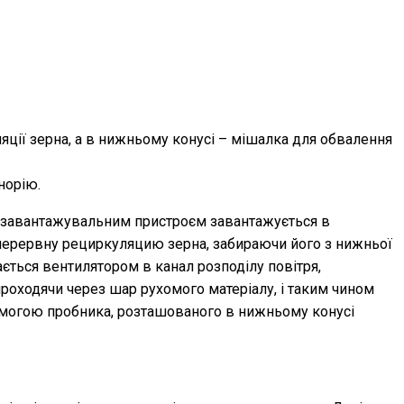
ції зерна, а в нижньому конусі – мішалка для обвалення
норію.
им завантажувальним пристроєм завантажується в
зперервну рециркуляцию зерна, забираючи його з нижньої
ається вентилятором в канал розподілу повітря,
роходячи через шар рухомого матеріалу, і таким чином
помогою пробника, розташованого в нижньому конусі