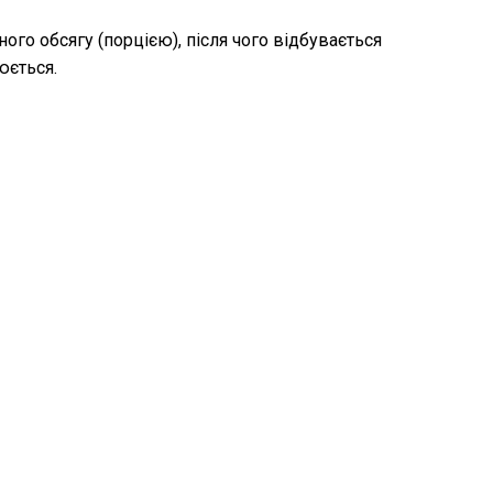
го обсягу (порцією), після чого відбувається
юється.