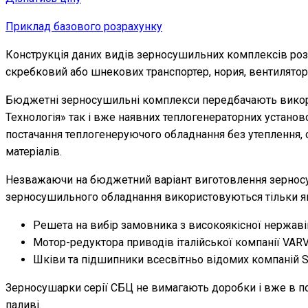
Приклад базового розрахунку
Конструкція даних видів зерносушильних комплексів розр
скребковий або шнекових транспортер, нория, вентилятор 
Бюджетні зерносушильні комплекси передбачають викорис
Технологія» так і вже наявних теплогенераторних устан
постачання теплогенеруючого обладнання без утеплення, 
матеріалів.
Незважаючи на бюджетний варіант виготовлення зерносуши
зерносушильного обладнання використовуються тільки як
Решета на вибір замовника з високоякісної нержаві
Мотор-редуктора приводів італійської компанії VARV
Шківи та підшипники всесвітньо відомих компаній SK
Зерносушарки серії СБЦ не вимагають доробки і вже в по
паливі.