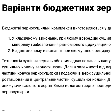
Варіанти бюджетних зе
Бюджетні зерносушильні комплекси виготовляються у дв
У класичному виконанні, при якому всередині суши
матеріалу і забезпечення рівномірного циркуляційно
В адаптованому виконанні, при якому шнек рециркуля
Технологія сушіння зерна в обох випадках полягає в нас
сушильну колону зерносушарки. Далі в залежності від ва
частини конуса зерносушарки і подаючи в верх сушильної к
розташований в центральній частині сушильної колони. Д
знижуючи вологість зерна. Замір вологості зерна провод
зерносушарки.