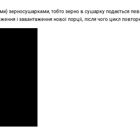
и) зерносушарками, тобто зерно в сушарку подається певно
ження і завантаження нової порції, після чого цикл повтор