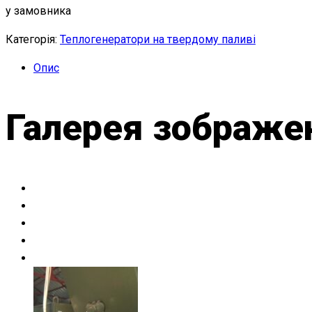
у замовника
Категорія:
Теплогенератори на твердому паливі
Опис
Галерея зображе