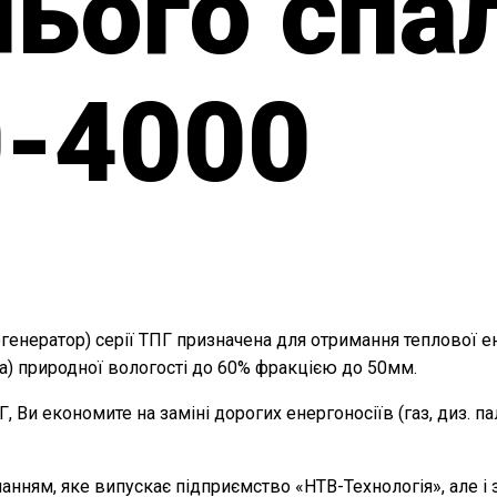
нього спа
0-4000
ератор) серії ТПГ призначена для отримання теплової енерг
ва) природної вологості до 60% фракцією до 50мм.
Ви економите на заміні дорогих енергоносіїв (газ, диз. па
анням, яке випускає підприємство «НТВ-Технологія», але і