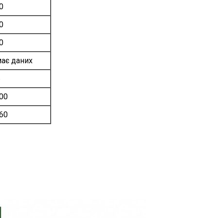
0
0
0
ає даних
6
00
60