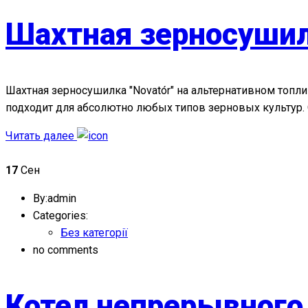
Шахтная зерносушилк
Шахтная зерносушилка "Novatо́r" на альтернативном топл
подходит для абсолютно любых типов зерновых культур.
Читать далее
17
Сен
By:admin
Categories:
Без категорії
no comments
Котел непрерывного